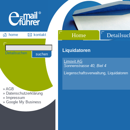
Home
Detailsuc
home
kontakt
Liquidatoren
Detailsuchen
suchen
Limovit AG
Sonnenstrasse 40, Biel 4
Liegenschaftsverwaltung, Liquidatoren
» AGB
» Datenschutzerklärung
» Impressum
» Google My Business