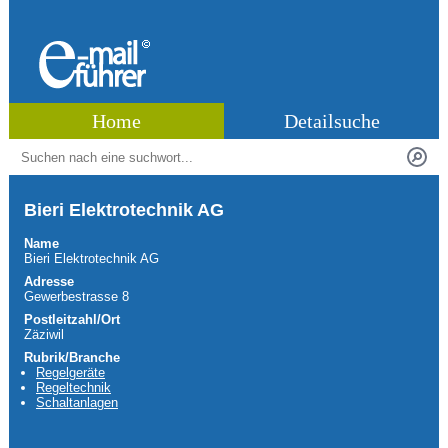
Home
Detailsuche
Bieri Elektrotechnik AG
Name
Bieri Elektrotechnik AG
Adresse
Gewerbestrasse 8
Postleitzahl/Ort
Zäziwil
Rubrik/Branche
Regelgeräte
Regeltechnik
Schaltanlagen