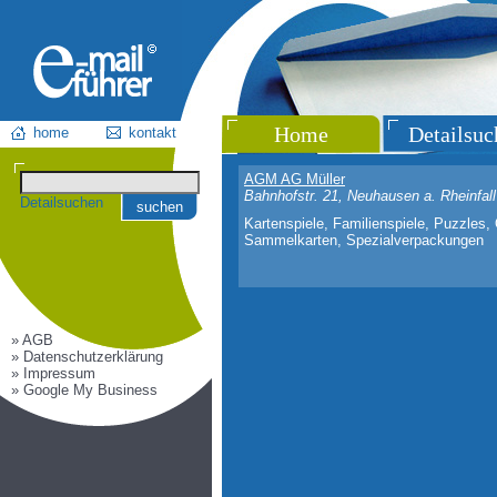
Home
Detailsuc
home
kontakt
AGM AG Müller
Bahnhofstr. 21, Neuhausen a. Rheinfall
Detailsuchen
suchen
Kartenspiele, Familienspiele, Puzzles, 
Sammelkarten, Spezialverpackungen
» AGB
» Datenschutzerklärung
» Impressum
» Google My Business