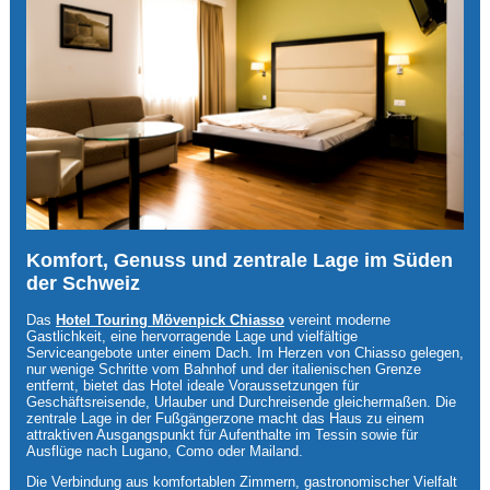
Komfort, Genuss und zentrale Lage im Süden
der Schweiz
Das
Hotel Touring Mövenpick Chiasso
vereint moderne
Gastlichkeit, eine hervorragende Lage und vielfältige
Serviceangebote unter einem Dach. Im Herzen von Chiasso gelegen,
nur wenige Schritte vom Bahnhof und der italienischen Grenze
entfernt, bietet das Hotel ideale Voraussetzungen für
Geschäftsreisende, Urlauber und Durchreisende gleichermaßen. Die
zentrale Lage in der Fußgängerzone macht das Haus zu einem
attraktiven Ausgangspunkt für Aufenthalte im Tessin sowie für
Ausflüge nach Lugano, Como oder Mailand.
Die Verbindung aus komfortablen Zimmern, gastronomischer Vielfalt