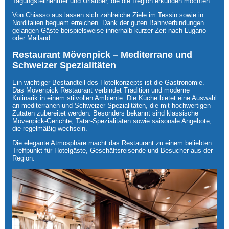
Tagungsteilnehmer und Urlauber, die die Region erkunden möchten.
Von Chiasso aus lassen sich zahlreiche Ziele im Tessin sowie in
Norditalien bequem erreichen. Dank der guten Bahnverbindungen
gelangen Gäste beispielsweise innerhalb kurzer Zeit nach Lugano
oder Mailand.
Restaurant Mövenpick – Mediterrane und
Schweizer Spezialitäten
Ein wichtiger Bestandteil des Hotelkonzepts ist die Gastronomie.
Das Mövenpick Restaurant verbindet Tradition und moderne
Kulinarik in einem stilvollen Ambiente. Die Küche bietet eine Auswahl
an mediterranen und Schweizer Spezialitäten, die mit hochwertigen
Zutaten zubereitet werden. Besonders bekannt sind klassische
Mövenpick-Gerichte, Tatar-Spezialitäten sowie saisonale Angebote,
die regelmäßig wechseln.
Die elegante Atmosphäre macht das Restaurant zu einem beliebten
Treffpunkt für Hotelgäste, Geschäftsreisende und Besucher aus der
Region.